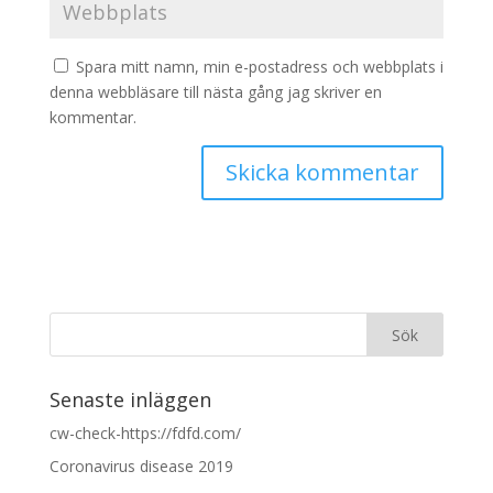
Spara mitt namn, min e-postadress och webbplats i
denna webbläsare till nästa gång jag skriver en
kommentar.
Senaste inläggen
cw-check-https://fdfd.com/
Coronavirus disease 2019