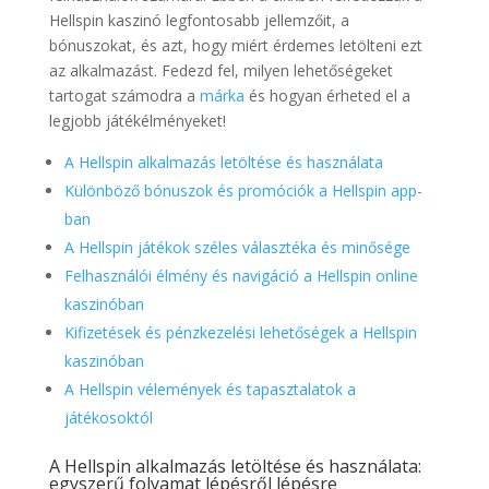
Hellspin kaszinó legfontosabb jellemzőit, a
bónuszokat, és azt, hogy miért érdemes letölteni ezt
az alkalmazást. Fedezd fel, milyen lehetőségeket
tartogat számodra a
márka
és hogyan érheted el a
legjobb játékélményeket!
A Hellspin alkalmazás letöltése és használata
Különböző bónuszok és promóciók a Hellspin app-
ban
A Hellspin játékok széles választéka és minősége
Felhasználói élmény és navigáció a Hellspin online
kaszinóban
Kifizetések és pénzkezelési lehetőségek a Hellspin
kaszinóban
A Hellspin vélemények és tapasztalatok a
játékosoktól
A Hellspin alkalmazás letöltése és használata:
egyszerű folyamat lépésről lépésre