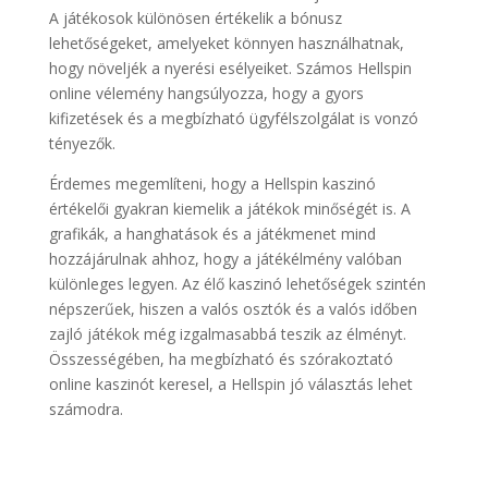
A játékosok különösen értékelik a bónusz
lehetőségeket, amelyeket könnyen használhatnak,
hogy növeljék a nyerési esélyeiket. Számos Hellspin
online vélemény hangsúlyozza, hogy a gyors
kifizetések és a megbízható ügyfélszolgálat is vonzó
tényezők.
Érdemes megemlíteni, hogy a Hellspin kaszinó
értékelői gyakran kiemelik a játékok minőségét is. A
grafikák, a hanghatások és a játékmenet mind
hozzájárulnak ahhoz, hogy a játékélmény valóban
különleges legyen. Az élő kaszinó lehetőségek szintén
népszerűek, hiszen a valós osztók és a valós időben
zajló játékok még izgalmasabbá teszik az élményt.
Összességében, ha megbízható és szórakoztató
online kaszinót keresel, a Hellspin jó választás lehet
számodra.