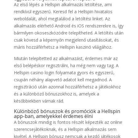
Az első lépés a Hellspin alkalmazás letöltése, ami
rendkívül egyszerű. Keresd fel a Hellspin hivatalos
weboldalát, ahol megtalálod a letöltési linket. Az
alkalmazás elérhető Android és iOS rendszerekre is, így
bármilyen okoseszközödre telepítheted. A letöltés után
csak kövesd a képernyőn megjelenő utasításokat, és
máris hozzáférhetsz a Hellspin kaszinó világához.
Miután telepítetted az alkalmazást, érdemes már az
első belépéskor regisztrálni, ha még nem vagy tag. A
Hellspin casino login folyamata gyors és egyszerű,
csupán néhány alapvető adatot kell megadnod. A
regisztráció után azonnal hozzáférhetsz a játékokhoz
és a különböző bónuszokhoz is, amelyek a
későbbiekben várnak rád.
Különböző bónuszok és promóciók a Hellspin
app-ban, amelyekkel érdemes élni
A bónuszok mindig is fontos részét képezték az online
szerencsejátékoknak, és a Hellspin alkalmazás sem
kivétel. A Hellspin bónusz nemcsak a kezdő játékosok