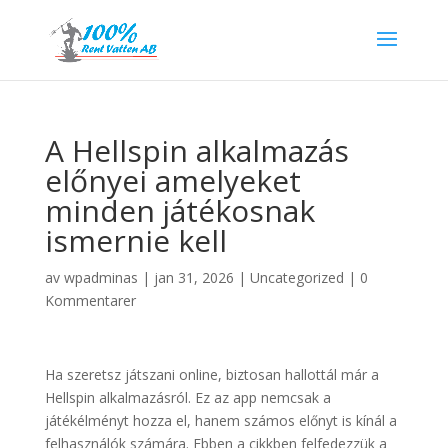
A Hellspin alkalmazás
előnyei amelyeket
minden játékosnak
ismernie kell
av
wpadminas
|
jan 31, 2026
|
Uncategorized
|
0
Kommentarer
Ha szeretsz játszani online, biztosan hallottál már a
Hellspin alkalmazásról. Ez az app nemcsak a
játékélményt hozza el, hanem számos előnyt is kínál a
felhasználók számára. Ebben a cikkben felfedezzük a