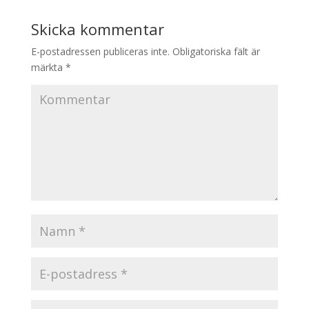
Skicka kommentar
E-postadressen publiceras inte.
Obligatoriska fält är
märkta
*