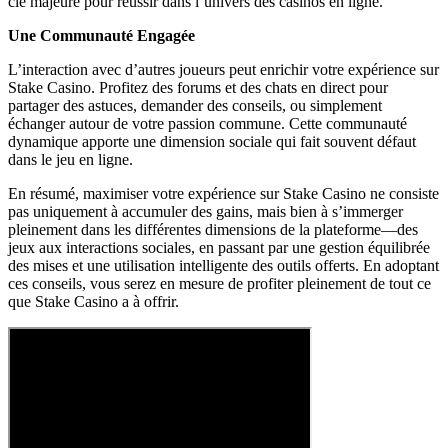
clé majeure pour réussir dans l’univers des casinos en ligne.
Une Communauté Engagée
L’interaction avec d’autres joueurs peut enrichir votre expérience sur
Stake Casino. Profitez des forums et des chats en direct pour
partager des astuces, demander des conseils, ou simplement
échanger autour de votre passion commune. Cette communauté
dynamique apporte une dimension sociale qui fait souvent défaut
dans le jeu en ligne.
En résumé, maximiser votre expérience sur Stake Casino ne consiste
pas uniquement à accumuler des gains, mais bien à s’immerger
pleinement dans les différentes dimensions de la plateforme—des
jeux aux interactions sociales, en passant par une gestion équilibrée
des mises et une utilisation intelligente des outils offerts. En adoptant
ces conseils, vous serez en mesure de profiter pleinement de tout ce
que Stake Casino a à offrir.