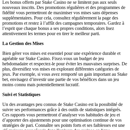
Les bonus offerts par Stake Casino ne se limitent pas aux seuls
nouveaux inscrits. Des promotions régulières et des programmes de
fidélité vous permettront de maximiser vos mises sans dépenses
supplémentaires. Pour cela, consultez régulièrement la page des
promotions et restez à l’affût des campagnes temporaires. Gardez à
l’esprit que chaque bonus a ses propres conditions, alors lisez
attentivement les termes pour en tirer le meilleur parti.
La Gestion des Mises
Bien gérer vos mises est essentiel pour une expérience durable et
agréable sur Stake Casino. Fixez-vous un budget de jeu
hebdomadaire et respectez-le pour éviter les mauvaises surprises. De
plus, diversifiez vos mises en explorant différentes catégories de
jeux. Par exemple, si vous avez remporté un gain important au Stake
bet, envisagez d’investir une partie de vos bénéfices dans un jeu
moins connu mais potentiellement lucratif.
Suivi et Statistiques
Un des avantages peu connus de Stake Casino est la possibilité de
suivre ses performances grâce à des outils de statistiques intégrés.
Ces rapports vous permettront d’analyser vos habitudes de jeu et
d’apporter des ajustements pour une optimisation continue de vos
stratégies de pari. Connaître ses points forts et ses faiblesses est une